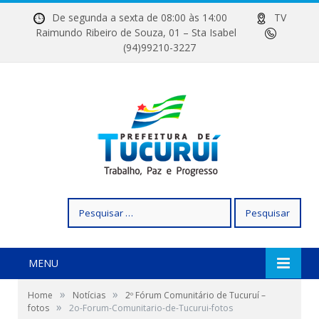
De segunda a sexta de 08:00 às 14:00
TV
Raimundo Ribeiro de Souza, 01 – Sta Isabel
(94)99210-3227
Pesquisar
por:
MENU
»
»
Home
Notícias
2º Fórum Comunitário de Tucuruí –
»
fotos
2o-Forum-Comunitario-de-Tucurui-fotos