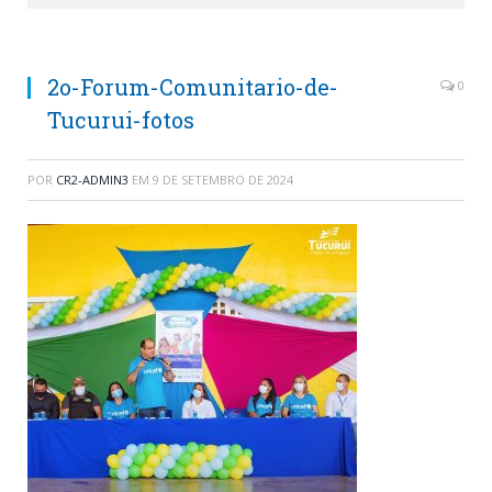
2o-Forum-Comunitario-de-
0
Tucurui-fotos
POR
CR2-ADMIN3
EM
9 DE SETEMBRO DE 2024