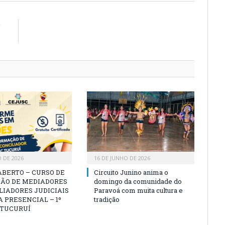
R
s
O DE 2026
16 DE JUNHO DE 2026
ABERTO – CURSO DE
Circuito Junino anima o
ÃO DE MEDIADORES
domingo da comunidade do
LIADORES JUDICIAIS
Paravoá com muita cultura e
 PRESENCIAL – 1º
tradição
 TUCURUÍ