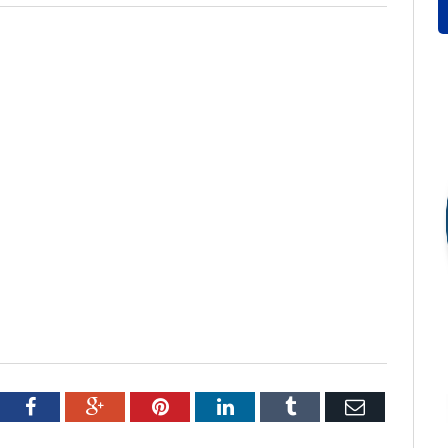
tter
Facebook
Google+
Pinterest
LinkedIn
Tumblr
Email