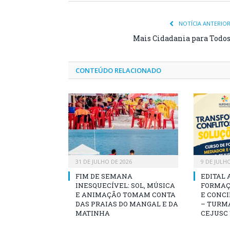
NOTÍCIA ANTERIO
Mais Cidadania para Todo
CONTEÚDO RELACIONADO
31 DE JULHO DE 2026
9 DE JULH
FIM DE SEMANA
EDITAL 
INESQUECÍVEL: SOL, MÚSICA
FORMAÇ
E ANIMAÇÃO TOMAM CONTA
E CONCI
DAS PRAIAS DO MANGAL E DA
– TURMA
MATINHA
CEJUSC