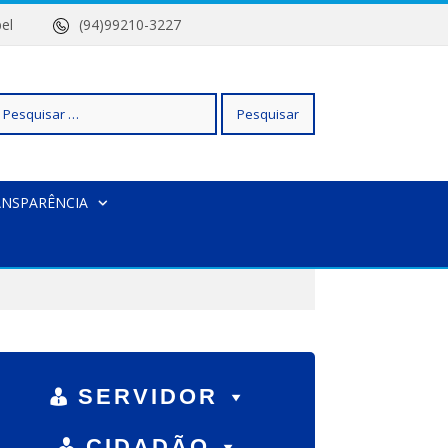
 Isabel
(94)99210-3227
squisar
ANSPARÊNCIA
r:
SERVIDOR
CIDADÃO