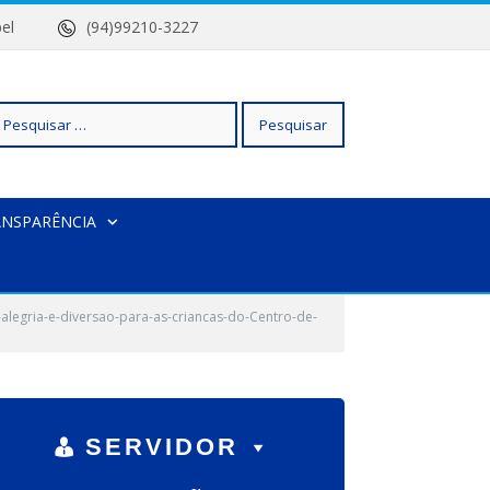
 Isabel
(94)99210-3227
squisar
ANSPARÊNCIA
r:
alegria-e-diversao-para-as-criancas-do-Centro-de-
SERVIDOR