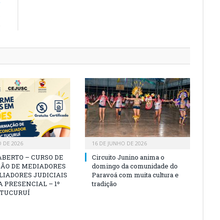
R
s
o
O DE 2026
16 DE JUNHO DE 2026
ABERTO – CURSO DE
Circuito Junino anima o
ÃO DE MEDIADORES
domingo da comunidade do
LIADORES JUDICIAIS
Paravoá com muita cultura e
 PRESENCIAL – 1º
tradição
 TUCURUÍ