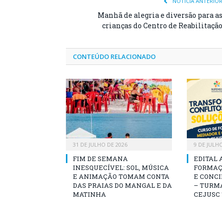
NOTÍCIA ANTERIO
Manhã de alegria e diversão para a
crianças do Centro de Reabilitaçã
CONTEÚDO RELACIONADO
31 DE JULHO DE 2026
9 DE JULH
FIM DE SEMANA
EDITAL 
INESQUECÍVEL: SOL, MÚSICA
FORMAÇ
E ANIMAÇÃO TOMAM CONTA
E CONCI
DAS PRAIAS DO MANGAL E DA
– TURMA
MATINHA
CEJUSC