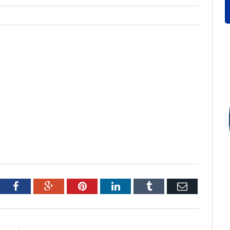
tter
Facebook
Google+
Pinterest
LinkedIn
Tumblr
Email