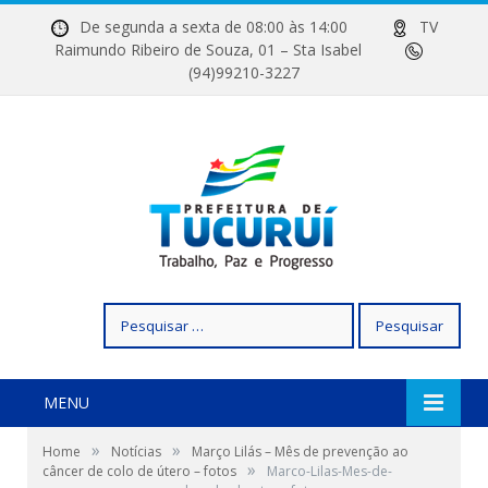
De segunda a sexta de 08:00 às 14:00
TV
Raimundo Ribeiro de Souza, 01 – Sta Isabel
(94)99210-3227
Pesquisar
por:
MENU
»
»
Home
Notícias
Março Lilás – Mês de prevenção ao
»
câncer de colo de útero – fotos
Marco-Lilas-Mes-de-