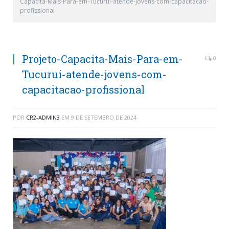
Capacita-Mais-Para-em-Tucurui-atende-jovens-com-capacitacao-
profissional
Projeto-Capacita-Mais-Para-em-
0
Tucurui-atende-jovens-com-
capacitacao-profissional
POR
CR2-ADMIN3
EM
9 DE SETEMBRO DE 2024