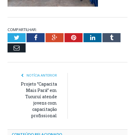
COMPARTILHAR:
Twitter
Facebook
Google+
Pinterest
LinkedIn
Tumblr
Email
NOTÍCIA ANTERIOR
Projeto “Capacita
Mais Pará” em
Tucuruí atende
jovens com
capacitação
profissional
CONTEÚDO RELACIONADO