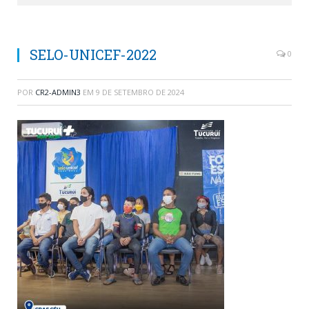
SELO-UNICEF-2022
0
POR
CR2-ADMIN3
EM
9 DE SETEMBRO DE 2024