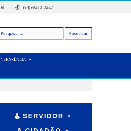
 Isabel
(94)99210-3227
squisar
ANSPARÊNCIA
r:
SERVIDOR
CIDADÃO