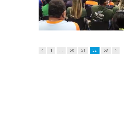
Anterior
Próxima
1
…
50
51
52
53