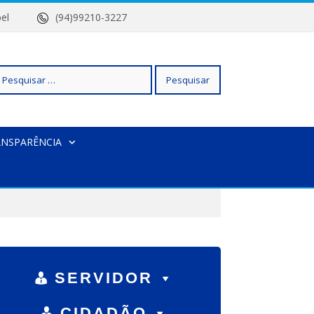
 Isabel
(94)99210-3227
squisar
ANSPARÊNCIA
r:
SERVIDOR
CIDADÃO