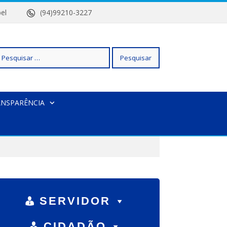
 Isabel
(94)99210-3227
squisar
ANSPARÊNCIA
r:
SERVIDOR
CIDADÃO