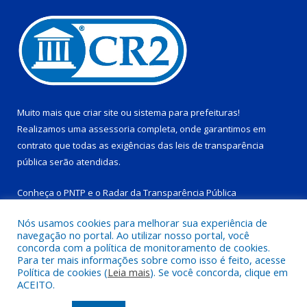
Muito mais que
criar site
ou
sistema para prefeituras
!
Realizamos uma
assessoria
completa, onde garantimos em
contrato que todas as exigências das
leis de transparência
pública
serão atendidas.
Conheça o
PNTP
e o
Radar da Transparência Pública
Nós usamos cookies para melhorar sua experiência de
navegação no portal. Ao utilizar nosso portal, você
concorda com a política de monitoramento de cookies.
Para ter mais informações sobre como isso é feito, acesse
Todos os direitos reservados a Prefeitura Municipal de Tucuruí-
Política de cookies (
Leia mais
). Se você concorda, clique em
PA.
ACEITO.