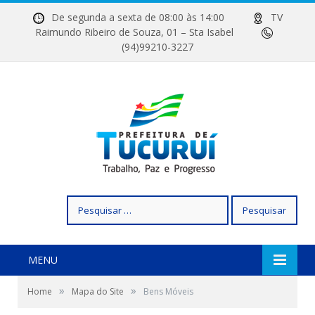
De segunda a sexta de 08:00 às 14:00
TV
Raimundo Ribeiro de Souza, 01 – Sta Isabel
(94)99210-3227
Pesquisar
por:
MENU
»
»
Home
Mapa do Site
Bens Móveis