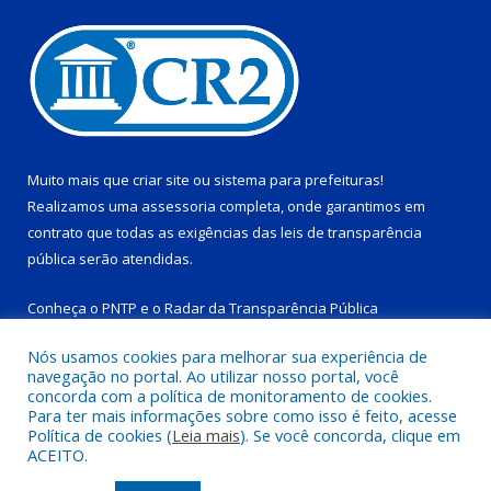
Muito mais que
criar site
ou
sistema para prefeituras
!
Realizamos uma
assessoria
completa, onde garantimos em
contrato que todas as exigências das
leis de transparência
pública
serão atendidas.
Conheça o
PNTP
e o
Radar da Transparência Pública
Nós usamos cookies para melhorar sua experiência de
navegação no portal. Ao utilizar nosso portal, você
concorda com a política de monitoramento de cookies.
Para ter mais informações sobre como isso é feito, acesse
Todos os direitos reservados a Prefeitura Municipal de Tucuruí-
Política de cookies (
Leia mais
). Se você concorda, clique em
PA.
ACEITO.