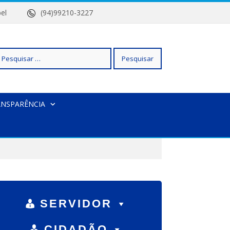
 Isabel
(94)99210-3227
squisar
ANSPARÊNCIA
r:
SERVIDOR
CIDADÃO