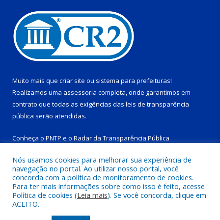
Muito mais que
criar site
ou
sistema para prefeituras
!
Realizamos uma
assessoria
completa, onde garantimos em
contrato que todas as exigências das
leis de transparência
pública
serão atendidas.
Conheça o
PNTP
e o
Radar da Transparência Pública
Nós usamos cookies para melhorar sua experiência de
navegação no portal. Ao utilizar nosso portal, você
concorda com a política de monitoramento de cookies.
Para ter mais informações sobre como isso é feito, acesse
Todos os direitos reservados a Prefeitura Municipal de Tucuruí-
Política de cookies (
Leia mais
). Se você concorda, clique em
PA.
ACEITO.