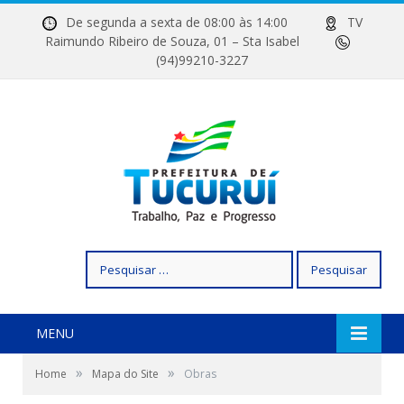
De segunda a sexta de 08:00 às 14:00
TV
Raimundo Ribeiro de Souza, 01 – Sta Isabel
(94)99210-3227
Pesquisar
por:
MENU
»
»
Home
Mapa do Site
Obras