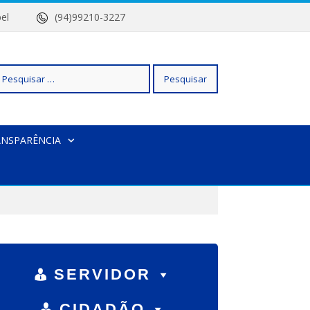
 Isabel
(94)99210-3227
squisar
ANSPARÊNCIA
r:
SERVIDOR
CIDADÃO