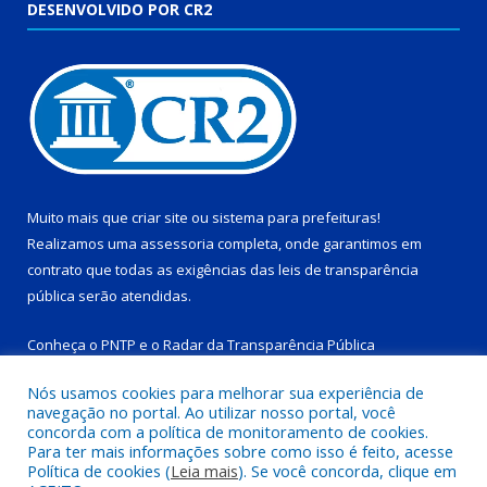
DESENVOLVIDO POR CR2
Muito mais que
criar site
ou
sistema para prefeituras
!
Realizamos uma
assessoria
completa, onde garantimos em
contrato que todas as exigências das
leis de transparência
pública
serão atendidas.
Conheça o
PNTP
e o
Radar da Transparência Pública
Nós usamos cookies para melhorar sua experiência de
navegação no portal. Ao utilizar nosso portal, você
concorda com a política de monitoramento de cookies.
Para ter mais informações sobre como isso é feito, acesse
Todos os direitos reservados a Prefeitura Municipal de Tucuruí-
Política de cookies (
Leia mais
). Se você concorda, clique em
PA.