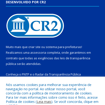
DESENVOLVIDO POR CR2
Muito mais que
criar site
ou
sistema para prefeituras
!
Realizamos uma
assessoria
completa, onde garantimos em
contrato que todas as exigências das
leis de transparência
pública
serão atendidas.
Conheça o
PNTP
e o
Radar da Transparência Pública
Nós usamos cookies para melhorar sua experiência de
navegação no portal. Ao utilizar nosso portal, você
concorda com a política de monitoramento de cookies.
Para ter mais informações sobre como isso é feito, acesse
Todos os direitos reservados a Prefeitura Municipal de Tucuruí-
Política de cookies (
Leia mais
). Se você concorda, clique em
PA.