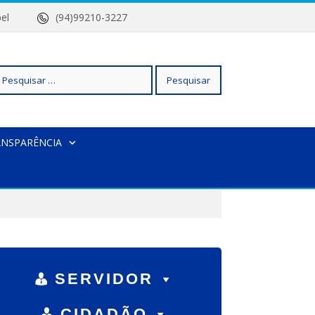
 Isabel
(94)99210-3227
squisar
ANSPARÊNCIA
r:
SERVIDOR
CIDADÃO