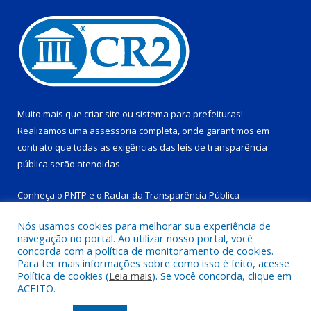
Muito mais que
criar site
ou
sistema para prefeituras
!
Realizamos uma
assessoria
completa, onde garantimos em
contrato que todas as exigências das
leis de transparência
pública
serão atendidas.
Conheça o
PNTP
e o
Radar da Transparência Pública
Nós usamos cookies para melhorar sua experiência de
navegação no portal. Ao utilizar nosso portal, você
concorda com a política de monitoramento de cookies.
Para ter mais informações sobre como isso é feito, acesse
Todos os direitos reservados a Prefeitura Municipal de Tucuruí-
Política de cookies (
Leia mais
). Se você concorda, clique em
PA.
ACEITO.