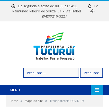
De segunda a sexta de 08:00 às 14:00
TV
Raimundo Ribeiro de Souza, 01 – Sta Isabel
(94)99210-3227
Pesquisar
por:
MENU
»
»
Home
Mapa do Site
Transparência COVID-19