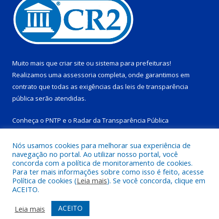
Muito mais que
criar site
ou
sistema para prefeituras
!
Realizamos uma
assessoria
completa, onde garantimos em
contrato que todas as exigências das
leis de transparência
pública
serão atendidas.
Conheça o
PNTP
e o
Radar da Transparência Pública
Nós usamos cookies para melhorar sua experiência de
navegação no portal. Ao utilizar nosso portal, você
concorda com a política de monitoramento de cookies.
Para ter mais informações sobre como isso é feito, acesse
Todos os direitos reservados a Prefeitura Municipal de Tucuruí-
Política de cookies (
Leia mais
). Se você concorda, clique em
PA.
ACEITO.
Mapa do Site
Acessar Área Administrativa
ACEITO
Leia mais
Acessar Webmail