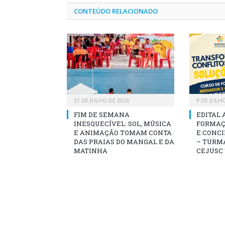
CONTEÚDO RELACIONADO
31 DE JULHO DE 2026
9 DE JULH
FIM DE SEMANA
EDITAL 
INESQUECÍVEL: SOL, MÚSICA
FORMAÇ
E ANIMAÇÃO TOMAM CONTA
E CONCI
DAS PRAIAS DO MANGAL E DA
– TURMA
MATINHA
CEJUSC