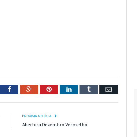
tter
Facebook
Google+
Pinterest
LinkedIn
Tumblr
Email
R
PRÓXIMA NOTÍCIA
s
Abertura Dezembro Vermelho