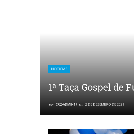
NOTÍCIAS
1ª Taça Gospel de F
por
CR2-ADMIN17
em
2 DE DEZEMBRO DE 2021