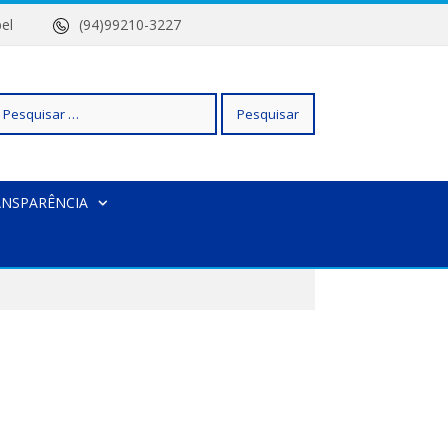
 Isabel
(94)99210-3227
squisar
ANSPARÊNCIA
r: