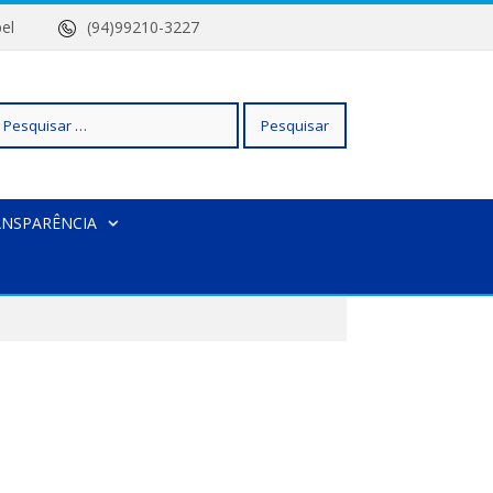
 Isabel
(94)99210-3227
squisar
ANSPARÊNCIA
r: