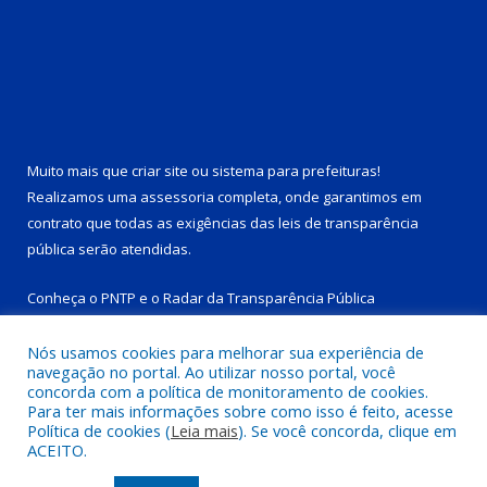
Muito mais que
criar site
ou
sistema para prefeituras
!
Realizamos uma
assessoria
completa, onde garantimos em
contrato que todas as exigências das
leis de transparência
pública
serão atendidas.
Conheça o
PNTP
e o
Radar da Transparência Pública
Nós usamos cookies para melhorar sua experiência de
navegação no portal. Ao utilizar nosso portal, você
concorda com a política de monitoramento de cookies.
Para ter mais informações sobre como isso é feito, acesse
Todos os direitos reservados a Prefeitura Municipal de Tucuruí-
Política de cookies (
Leia mais
). Se você concorda, clique em
PA.
ACEITO.
Mapa do Site
Acessar Área Administrativa