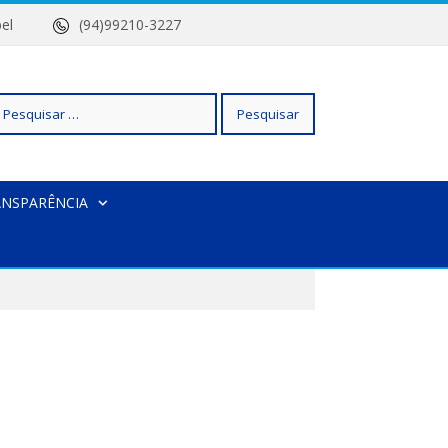
 Isabel
(94)99210-3227
squisar
ANSPARÊNCIA
r: