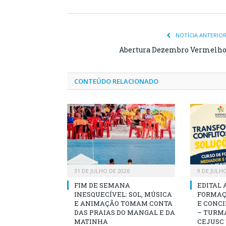
NOTÍCIA ANTERIO
Abertura Dezembro Vermelh
CONTEÚDO RELACIONADO
31 DE JULHO DE 2026
9 DE JULH
FIM DE SEMANA
EDITAL 
INESQUECÍVEL: SOL, MÚSICA
FORMAÇ
E ANIMAÇÃO TOMAM CONTA
E CONCI
DAS PRAIAS DO MANGAL E DA
– TURMA
MATINHA
CEJUSC