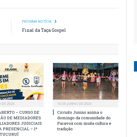
R
PRÓXIMA NOTÍCIA
o
Final da Taça Gospel
O DE 2026
16 DE JUNHO DE 2026
ABERTO – CURSO DE
Circuito Junino anima o
ÃO DE MEDIADORES
domingo da comunidade do
LIADORES JUDICIAIS
Paravoá com muita cultura e
 PRESENCIAL – 1º
tradição
 TUCURUÍ