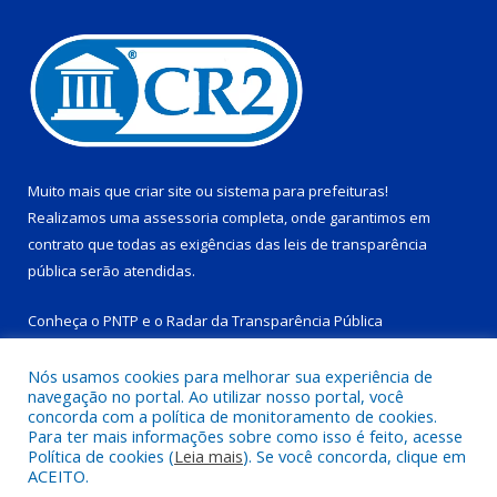
Muito mais que
criar site
ou
sistema para prefeituras
!
Realizamos uma
assessoria
completa, onde garantimos em
contrato que todas as exigências das
leis de transparência
pública
serão atendidas.
Conheça o
PNTP
e o
Radar da Transparência Pública
Nós usamos cookies para melhorar sua experiência de
navegação no portal. Ao utilizar nosso portal, você
concorda com a política de monitoramento de cookies.
Para ter mais informações sobre como isso é feito, acesse
Todos os direitos reservados a Prefeitura Municipal de Tucuruí-
Política de cookies (
Leia mais
). Se você concorda, clique em
PA.
ACEITO.