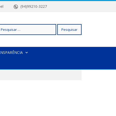
 Isabel
(94)99210-3227
squisar
ANSPARÊNCIA
r: