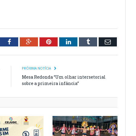
tter
Facebook
Google+
Pinterest
LinkedIn
Tumblr
Email
R
PRÓXIMA NOTÍCIA
S
Mesa Redonda “Um olhar intersetorial
S
sobre a primeira infância”