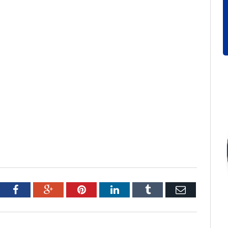
tter
Facebook
Google+
Pinterest
LinkedIn
Tumblr
Email