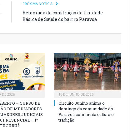
R
PRÓXIMA NOTÍCIA
a
Retomada da construção da Unidade
l
Básica de Saúde do bairro Paravoá
O DE 2026
16 DE JUNHO DE 2026
ABERTO – CURSO DE
Circuito Junino anima o
ÃO DE MEDIADORES
domingo da comunidade do
LIADORES JUDICIAIS
Paravoá com muita cultura e
 PRESENCIAL – 1º
tradição
 TUCURUÍ