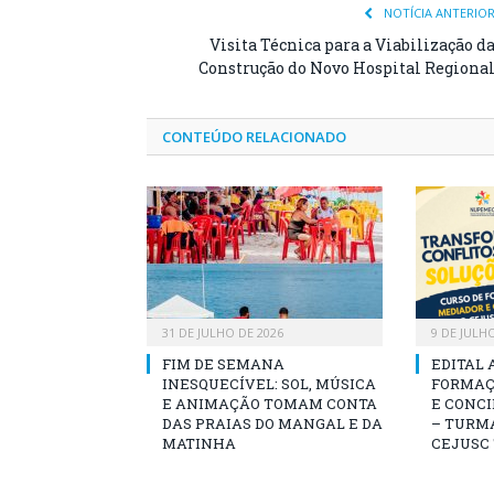
NOTÍCIA ANTERIO
Visita Técnica para a Viabilização d
Construção do Novo Hospital Regiona
CONTEÚDO RELACIONADO
31 DE JULHO DE 2026
9 DE JULH
FIM DE SEMANA
EDITAL 
INESQUECÍVEL: SOL, MÚSICA
FORMAÇ
E ANIMAÇÃO TOMAM CONTA
E CONCI
DAS PRAIAS DO MANGAL E DA
– TURMA
MATINHA
CEJUSC