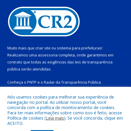
Muito mais que
criar site
ou
sistema para prefeituras
!
Realizamos uma
assessoria
completa, onde garantimos em
contrato que todas as exigências das
leis de transparência
pública
serão atendidas.
Conheça o
PNTP
e o
Radar da Transparência Pública
Nós usamos cookies para melhorar sua experiência de
navegação no portal. Ao utilizar nosso portal, você
concorda com a política de monitoramento de cookies.
Para ter mais informações sobre como isso é feito, acesse
Todos os direitos reservados a Prefeitura Municipal de Tucuruí-
Política de cookies (
Leia mais
). Se você concorda, clique em
PA.
ACEITO.