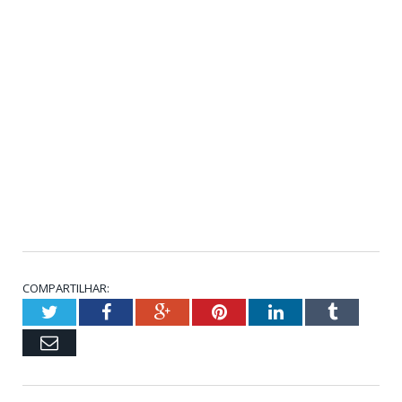
COMPARTILHAR:
Twitter
Facebook
Google+
Pinterest
LinkedIn
Tumblr
Email