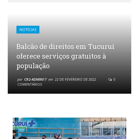
NOTÍCIAS
Balcão de direitos em Tucuruí
oferece serviços gratuitos à
população
por
CR2-ADMIN17
em
22 DE FEVEREIRO DE 2022
0
COMENTÁRIOS