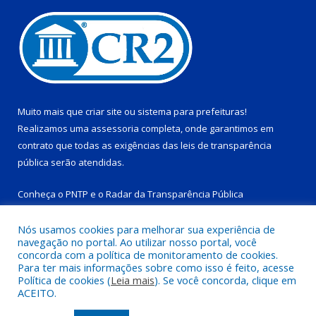
Muito mais que
criar site
ou
sistema para prefeituras
!
Realizamos uma
assessoria
completa, onde garantimos em
contrato que todas as exigências das
leis de transparência
pública
serão atendidas.
Conheça o
PNTP
e o
Radar da Transparência Pública
Nós usamos cookies para melhorar sua experiência de
navegação no portal. Ao utilizar nosso portal, você
concorda com a política de monitoramento de cookies.
Para ter mais informações sobre como isso é feito, acesse
Todos os direitos reservados a Prefeitura Municipal de Tucuruí-
Política de cookies (
Leia mais
). Se você concorda, clique em
PA.
ACEITO.
Mapa do Site
Acessar Área Administrativa