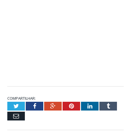
COMPARTILHAR:
Twitter
Facebook
Google+
Pinterest
LinkedIn
Tumblr
Email