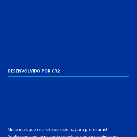
DESENVOLVIDO POR CR2
Muito mais que
criar site
ou
sistema para prefeituras
!
Realizamos uma
assessoria
completa, onde garantimos em