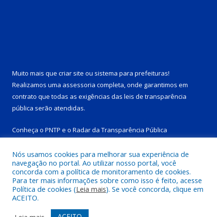
Muito mais que
criar site
ou
sistema para prefeituras
!
Realizamos uma
assessoria
completa, onde garantimos em
contrato que todas as exigências das
leis de transparência
pública
serão atendidas.
Conheça o
PNTP
e o
Radar da Transparência Pública
Nós usamos cookies para melhorar sua experiência de
navegação no portal. Ao utilizar nosso portal, você
concorda com a política de monitoramento de cookies.
Para ter mais informações sobre como isso é feito, acesse
Todos os direitos reservados a Prefeitura Municipal de Tucuruí-
Política de cookies (
Leia mais
). Se você concorda, clique em
PA.
ACEITO.
Mapa do Site
Acessar Área Administrativa
ACEITO
Leia mais