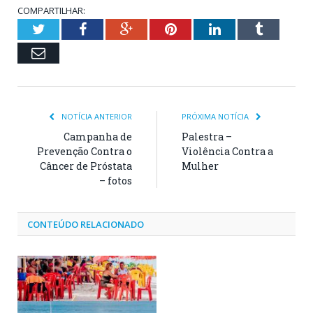
COMPARTILHAR:
Twitter
Facebook
Google+
Pinterest
LinkedIn
Tumblr
Email
NOTÍCIA ANTERIOR
PRÓXIMA NOTÍCIA
Campanha de
Palestra –
Prevenção Contra o
Violência Contra a
Câncer de Próstata
Mulher
– fotos
CONTEÚDO RELACIONADO