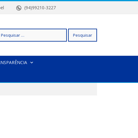
 Isabel
(94)99210-3227
squisar
ANSPARÊNCIA
r: