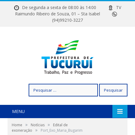
De segunda a sexta de 08:00 às 14:00
TV
Raimundo Ribeiro de Souza, 01 – Sta Isabel
(94)99210-3227
Pesquisar
por:
MENU
»
»
Home
Notícias
Edital de
»
exoneração
Port_Exo_Maria_Bugarim