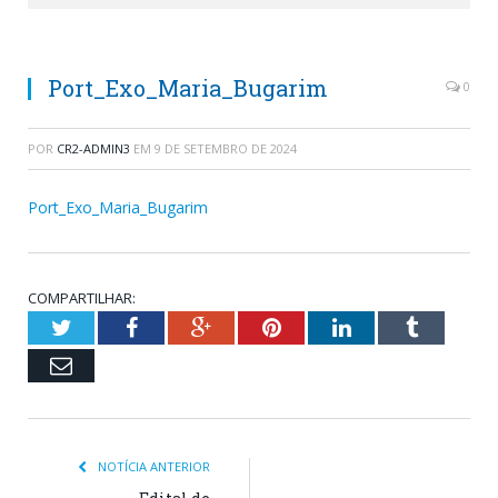
Port_Exo_Maria_Bugarim
0
POR
CR2-ADMIN3
EM
9 DE SETEMBRO DE 2024
Port_Exo_Maria_Bugarim
COMPARTILHAR:
Twitter
Facebook
Google+
Pinterest
LinkedIn
Tumblr
Email
NOTÍCIA ANTERIOR