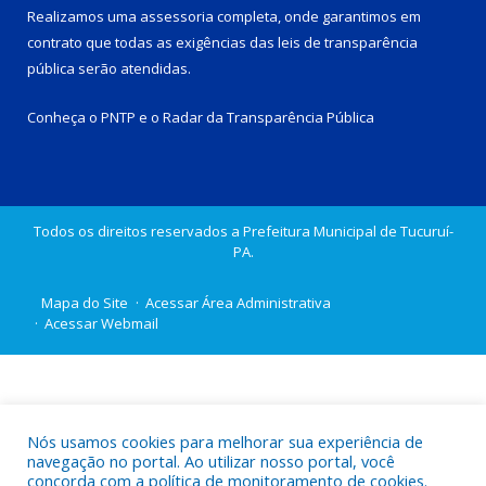
Realizamos uma
assessoria
completa, onde garantimos em
contrato que todas as exigências das
leis de transparência
pública
serão atendidas.
Conheça o
PNTP
e o
Radar da Transparência Pública
Todos os direitos reservados a Prefeitura Municipal de Tucuruí-
PA.
Mapa do Site
Acessar Área Administrativa
Acessar Webmail
Nós usamos cookies para melhorar sua experiência de
navegação no portal. Ao utilizar nosso portal, você
concorda com a política de monitoramento de cookies.