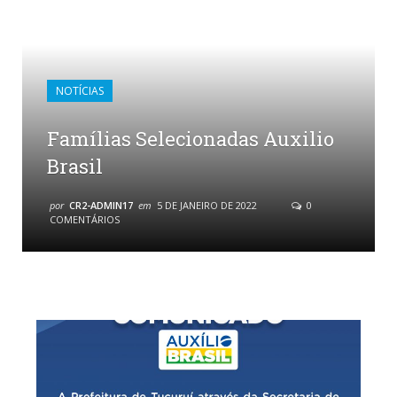
NOTÍCIAS
Famílias Selecionadas Auxilio
Brasil
por
CR2-ADMIN17
em
5 DE JANEIRO DE 2022
0
COMENTÁRIOS