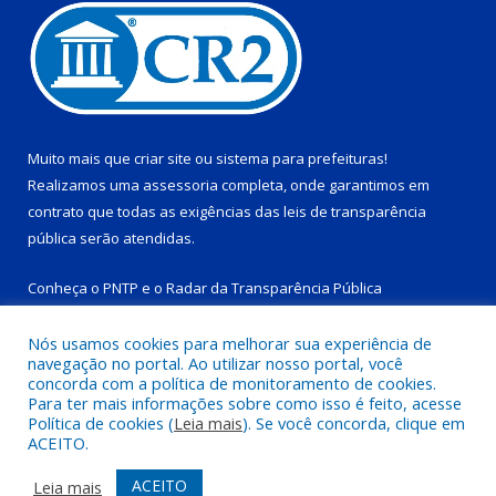
Muito mais que
criar site
ou
sistema para prefeituras
!
Realizamos uma
assessoria
completa, onde garantimos em
contrato que todas as exigências das
leis de transparência
pública
serão atendidas.
Conheça o
PNTP
e o
Radar da Transparência Pública
Nós usamos cookies para melhorar sua experiência de
navegação no portal. Ao utilizar nosso portal, você
concorda com a política de monitoramento de cookies.
Para ter mais informações sobre como isso é feito, acesse
Todos os direitos reservados a Prefeitura Municipal de Tucuruí-
Política de cookies (
Leia mais
). Se você concorda, clique em
PA.
ACEITO.
Mapa do Site
Acessar Área Administrativa
ACEITO
Leia mais