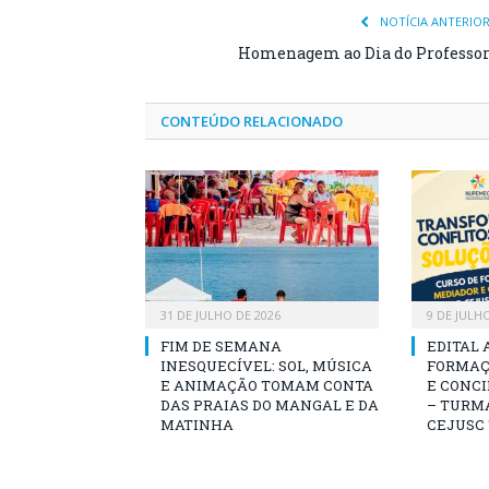
NOTÍCIA ANTERIO
Homenagem ao Dia do Professo
CONTEÚDO RELACIONADO
31 DE JULHO DE 2026
9 DE JULH
FIM DE SEMANA
EDITAL 
INESQUECÍVEL: SOL, MÚSICA
FORMAÇ
E ANIMAÇÃO TOMAM CONTA
E CONCI
DAS PRAIAS DO MANGAL E DA
– TURMA
MATINHA
CEJUSC