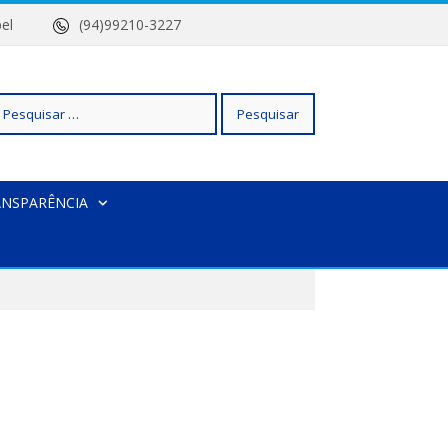
 Isabel
(94)99210-3227
squisar
ANSPARÊNCIA
r: