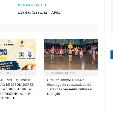
R
PRÓXIMA NOTÍCIA
r
Dia das Crianças – APAE
O DE 2026
16 DE JUNHO DE 2026
ABERTO – CURSO DE
Circuito Junino anima o
ÃO DE MEDIADORES
domingo da comunidade do
LIADORES JUDICIAIS
Paravoá com muita cultura e
 PRESENCIAL – 1º
tradição
 TUCURUÍ