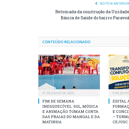
NOTÍCIA ANTERIO
Retomada da construção da Unidad
Básica de Saúde do bairro Paravo
CONTEÚDO RELACIONADO
31 DE JULHO DE 2026
9 DE JULH
FIM DE SEMANA
EDITAL 
INESQUECÍVEL: SOL, MÚSICA
FORMAÇ
E ANIMAÇÃO TOMAM CONTA
E CONCI
DAS PRAIAS DO MANGAL E DA
– TURMA
MATINHA
CEJUSC