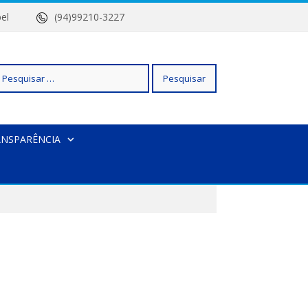
 Isabel
(94)99210-3227
squisar
ANSPARÊNCIA
r: