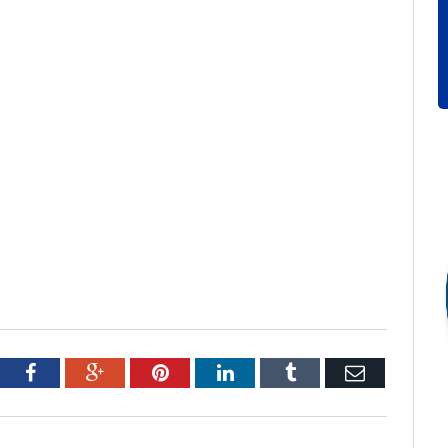
tter
Facebook
Google+
Pinterest
LinkedIn
Tumblr
Email