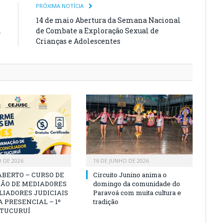
R
PRÓXIMA NOTÍCIA
e
14 de maio Abertura da Semana Nacional
á
de Combate a Exploração Sexual de
Crianças e Adolescentes
O DE 2026
16 DE JUNHO DE 2026
ABERTO – CURSO DE
Circuito Junino anima o
ÃO DE MEDIADORES
domingo da comunidade do
LIADORES JUDICIAIS
Paravoá com muita cultura e
 PRESENCIAL – 1º
tradição
 TUCURUÍ