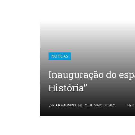
NOTÍCIAS
Inauguração do esp
História”
por
CR2-ADMIN3
em
21 DE MAIO DE 2021
0