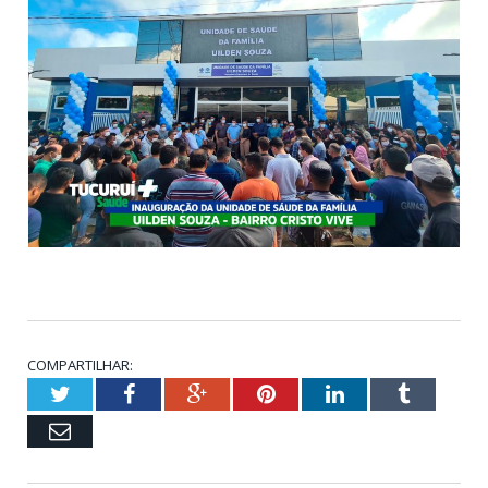
COMPARTILHAR:
Twitter
Facebook
Google+
Pinterest
LinkedIn
Tumblr
Email