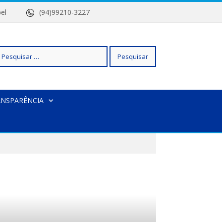
 Isabel
(94)99210-3227
squisar
ANSPARÊNCIA
r: