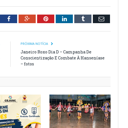
tter
Facebook
Google+
Pinterest
LinkedIn
Tumblr
Email
R
PRÓXIMA NOTÍCIA
s
Janeiro Roxo Dia D – Campanha De
e
Conscientização E Combate À Hanseníase
– fotos