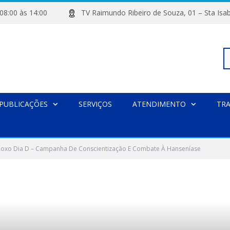
de 08:00 às 14:00
TV Raimundo Ribeiro de Souza, 01 – Sta
Pe
PUBLICAÇÕES
SERVIÇOS
ATENDIMENTO
TR
po
 Roxo Dia D – Campanha De Conscientização E Combate À Hanseníase