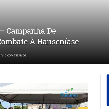
D – Campanha De
 Combate À Hanseníase
0 COMENTÁRIOS