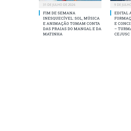
31 DE JULHO DE 2026
9 DE JULH
FIM DE SEMANA
EDITAL 
INESQUECÍVEL: SOL, MÚSICA
FORMAÇ
E ANIMAÇÃO TOMAM CONTA
E CONCI
DAS PRAIAS DO MANGAL E DA
– TURMA
MATINHA
CEJUSC