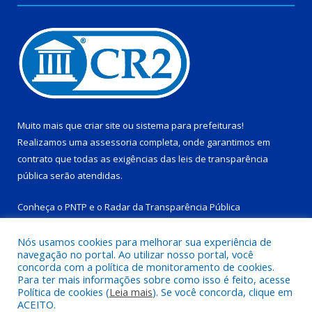
Muito mais que
criar site
ou
sistema para prefeituras
!
Realizamos uma
assessoria
completa, onde garantimos em
contrato que todas as exigências das
leis de transparência
pública
serão atendidas.
Conheça o
PNTP
e o
Radar da Transparência Pública
Nós usamos cookies para melhorar sua experiência de
navegação no portal. Ao utilizar nosso portal, você
concorda com a política de monitoramento de cookies.
Para ter mais informações sobre como isso é feito, acesse
Todos os direitos reservados a Prefeitura Municipal de Tucuruí-
Política de cookies (
Leia mais
). Se você concorda, clique em
PA.
ACEITO.