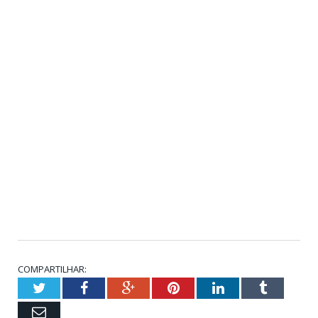
COMPARTILHAR:
Twitter
Facebook
Google+
Pinterest
LinkedIn
Tumblr
Email