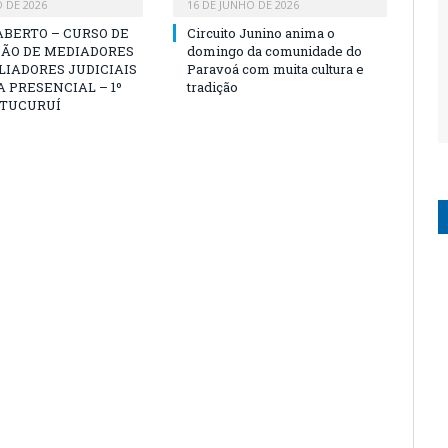
O DE 2026
16 DE JUNHO DE 2026
ABERTO – CURSO DE
Circuito Junino anima o
ÃO DE MEDIADORES
domingo da comunidade do
LIADORES JUDICIAIS
Paravoá com muita cultura e
 PRESENCIAL – 1º
tradição
 TUCURUÍ