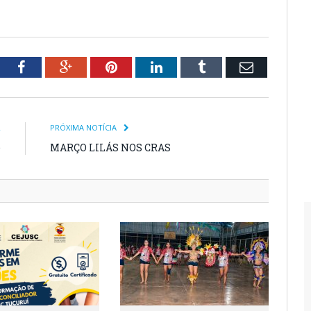
tter
Facebook
Google+
Pinterest
LinkedIn
Tumblr
Email
R
PRÓXIMA NOTÍCIA
e
MARÇO LILÁS NOS CRAS