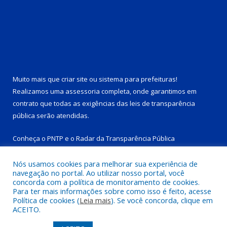
Muito mais que
criar site
ou
sistema para prefeituras
!
Realizamos uma
assessoria
completa, onde garantimos em
contrato que todas as exigências das
leis de transparência
pública
serão atendidas.
Conheça o
PNTP
e o
Radar da Transparência Pública
Nós usamos cookies para melhorar sua experiência de
navegação no portal. Ao utilizar nosso portal, você
concorda com a política de monitoramento de cookies.
Para ter mais informações sobre como isso é feito, acesse
Todos os direitos reservados a Prefeitura Municipal de Tucuruí-
Política de cookies (
Leia mais
). Se você concorda, clique em
PA.
ACEITO.
Mapa do Site
Acessar Área Administrativa