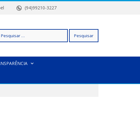
 Isabel
(94)99210-3227
squisar
ANSPARÊNCIA
r: