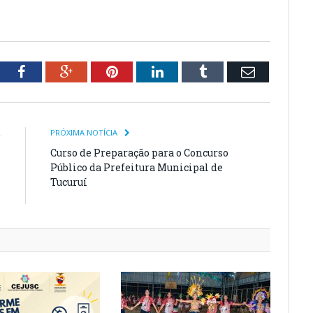
tter
Facebook
Google+
Pinterest
LinkedIn
Tumblr
Email
R
PRÓXIMA NOTÍCIA
s
Curso de Preparação para o Concurso
–
Público da Prefeitura Municipal de
–
Tucuruí
S