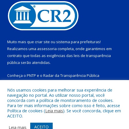
Muito mais que
criar site
ou
sistema para prefeituras
!
Realizamos uma
assessoria
completa, onde garantimos em
contrato que todas as exigências das
leis de transparência
pública
serão atendidas.
Conheça o
PNTP
e o
Radar da Transparência Pública
Nós usamos cookies para melhorar sua experiência de
navegação no portal. Ao utilizar nosso portal, você
concorda com a política de monitoramento de cookies.
Para ter mais informações sobre como isso é feito, acesse
Todos os direitos reservados a Prefeitura Municipal de Tucuruí-
Política de cookies (
Leia mais
). Se você concorda, clique em
PA.
ACEITO.
Mapa do Site
Acessar Área Administrativa
ACEITO
Leia mais