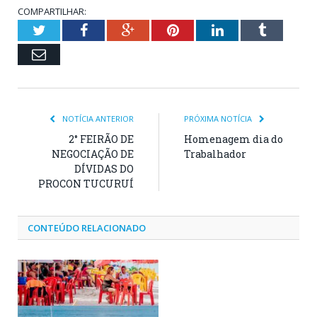
COMPARTILHAR:
Twitter
Facebook
Google+
Pinterest
LinkedIn
Tumblr
Email
NOTÍCIA ANTERIOR
PRÓXIMA NOTÍCIA
2° FEIRÃO DE
Homenagem dia do
NEGOCIAÇÃO DE
Trabalhador
DÍVIDAS DO
PROCON TUCURUÍ
CONTEÚDO RELACIONADO