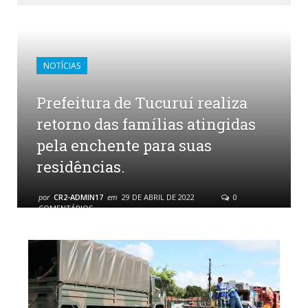
NOTÍCIAS
Prefeitura de Tucuruí realiza
retorno das famílias atingidas
pela enchente para suas
residências.
por
CR2-ADMIN17
em
29 DE ABRIL DE 2022
0
COMENTÁRIOS