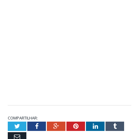
COMPARTILHAR:
Twitter
Facebook
Google+
Pinterest
LinkedIn
Tumblr
Email