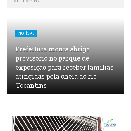
do rio Tocantins
NOTÍCIAS
Prefeitura monta abrigo
provisório no parque de
exposição para receber famílias
atingidas pela cheia do rio
Tocantins
por
CR2-ADMIN17
em
10 DE JANEIRO DE 2022
0
COMENTÁRIOS