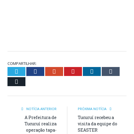
COMPARTILHAR:
Twitter
Facebook
Google+
Pinterest
LinkedIn
Tumblr
Email
NOTÍCIA ANTERIOR
PRÓXIMA NOTÍCIA
A Prefeitura de
Tucuruí recebeu a
Tucuruí realiza
visita da equipe do
operação tapa-
SEASTER