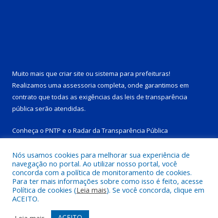
Muito mais que
criar site
ou
sistema para prefeituras
!
Realizamos uma
assessoria
completa, onde garantimos em
contrato que todas as exigências das
leis de transparência
pública
serão atendidas.
Conheça o
PNTP
e o
Radar da Transparência Pública
Nós usamos cookies para melhorar sua experiência de
navegação no portal. Ao utilizar nosso portal, você
concorda com a política de monitoramento de cookies.
Para ter mais informações sobre como isso é feito, acesse
Todos os direitos reservados a Prefeitura Municipal de Tucuruí-
Política de cookies (
Leia mais
). Se você concorda, clique em
PA.
ACEITO.
Mapa do Site
Acessar Área Administrativa
ACEITO
Leia mais