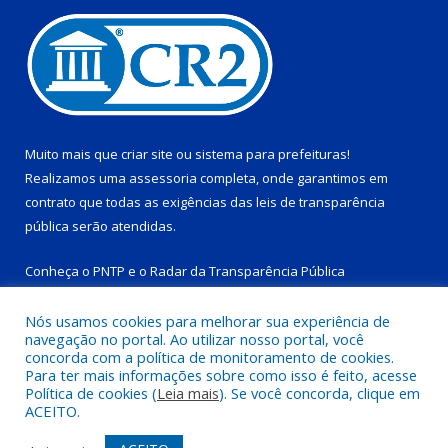
Muito mais que
criar site
ou
sistema para prefeituras
!
Realizamos uma
assessoria
completa, onde garantimos em
contrato que todas as exigências das
leis de transparência
pública
serão atendidas.
Conheça o
PNTP
e o
Radar da Transparência Pública
Nós usamos cookies para melhorar sua experiência de
navegação no portal. Ao utilizar nosso portal, você
concorda com a política de monitoramento de cookies.
Para ter mais informações sobre como isso é feito, acesse
Todos os direitos reservados a Prefeitura Municipal de Tucuruí-
Política de cookies (
Leia mais
). Se você concorda, clique em
PA.
ACEITO.
Mapa do Site
Acessar Área Administrativa